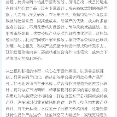
曾经，跨境电商市场处于蓝海阶段，所谓公模，就是跨境电
商领域的公共产品，没有专属设计，所有商家拿到的都是同
款，无需自己投入研发，在阿里巴巴、蘑菇街等平台直接采
购就能批量拿货，因其低成本、易量产的优势，成为许多创
业者的首选，不用花费精力做设计，简单采购就能赚钱。但
随着市场饱和，这类公模产品泛滥导致同质化严重，价格战
愈演愈烈，利润空间被压缩至极致，单纯依靠公模早已难以
为继。与之相反，私模产品凭借专属设计形成独特竞争力，
既能摆脱价格内卷，还能精准契合海外市场需求，成为当下
跨境电商的盈利核心。
从公模到私模的转型，核心在于设计赋能。以前靠公模赚
钱，只需在阿里巴巴、蘑菇街等平台采购同款公共产品即
可，如今则必须自主开私模，结合海外消费趋势做差异化设
计，提前做好市场调研，精准捕捉目标客群的需求痛点，将
实用功能与美观设计相结合，打造出区别于公模同款的特色
产品。许多深圳创业者敏锐抓住这一趋势，投入精力做产品
设计、自主开私模，不仅避开了公模的价格内卷，还能凭借
独特性提升产品溢价，让盈利空间大幅提升，实现更稳定的