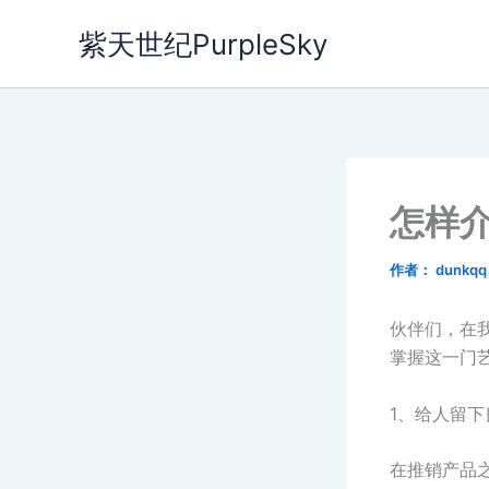
跳
紫天世纪PurpleSky
至
内
容
怎样
作者：
dunkq
伙伴们，在
掌握这一门
1、给人留
在推销产品之