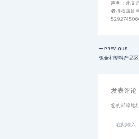
声明：此文
者持权属证
529274506
PREVIOUS
钣金和塑料产品区
发表评论
您的邮箱地
在
此
输
入...