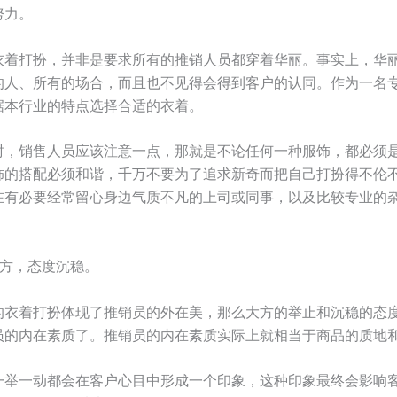
努力。
衣着打扮，并非是要求所有的推销人员都穿着华丽。事实上，华
的人、所有的场合，而且也不见得会得到客户的认同。作为一名
据本行业的特点选择合适的衣着。
时，销售人员应该注意一点，那就是不论任何一种服饰，都必须
饰的搭配必须和谐，千万不要为了追求新奇而把自己打扮得不伦
在有必要经常留心身边气质不凡的上司或同事，以及比较专业的
大方，态度沉稳。
的衣着打扮体现了推销员的外在美，那么大方的举止和沉稳的态
员的内在素质了。推销员的内在素质实际上就相当于商品的质地
一举一动都会在客户心目中形成一个印象，这种印象最终会影响