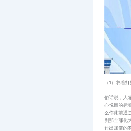
（1）衣着打
俗话说，人
心悦目的标
么你此前通
刹那全部化
付出加倍的