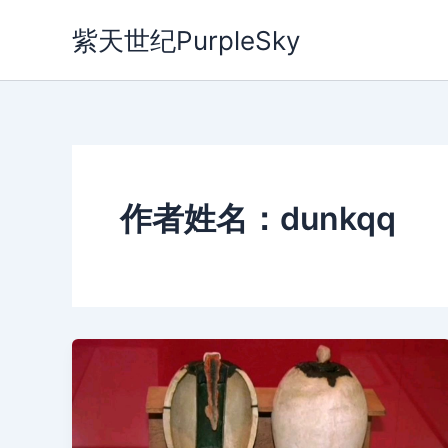
跳
紫天世纪PurpleSky
至
内
容
作者姓名：dunkqq